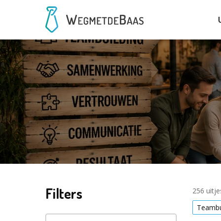
Filters
256 uitj
Teambu