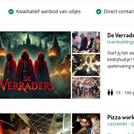
Kwalitatief aanbod van uitjes
Direct contac
De Verrad
teambuildings
Durf jij het 
bedrijfsuitje
spelervaring 
Ontmasker d
15 - 100
Samen met je c
verzamelen. M
liever willen 
goed is jouw
Pizza works
Lazzarella
-
2