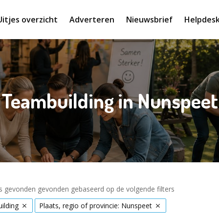
Uitjes overzicht
Adverteren
Nieuwsbrief
Helpdes
Teambuilding in Nunspeet
es gevonden gevonden gebaseerd op de volgende filters
ilding
Plaats, regio of provincie: Nunspeet