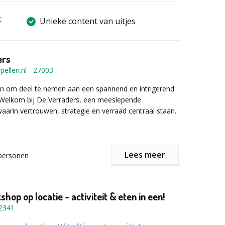
t
Unieke content van uitjes
ers
pellen.nl
-
27003
aan om deel te nemen aan een spannend en intrigerend
? Welkom bij De Verraders, een meeslepende
waarin vertrouwen, strategie en verraad centraal staan.
e verraders of misleid de groep!
Lees meer
personen
ollega’s strijd je voor één doel: zoveel mogelijk zilver
aar pas op… er zijn verraders in jullie midden die niets
dan jullie saboteren en zelf de winst binnenhalen. Hoe
 mensenkennis?
hop op locatie - activiteit & eten in een!
2341