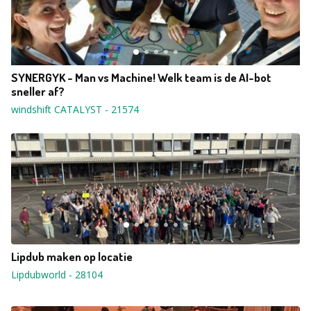
SYNERGYK - Man vs Machine! Welk team is de AI-bot
sneller af?
windshift CATALYST
-
21574
Lipdub maken op locatie
Lipdubworld
-
28104