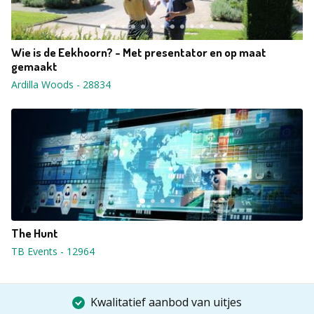
Wie is de Eekhoorn? - Met presentator en op maat
gemaakt
Ardilla Woods
-
28834
The Hunt
TB Events
-
12964
Kwalitatief aanbod van uitjes