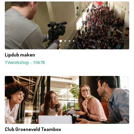
Lipdub maken
TVworkshop
-
10678
Club Groeneveld Teambox