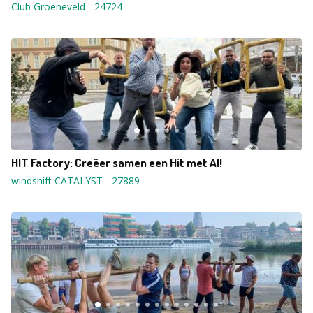
Club Groeneveld
-
24724
HIT Factory: Creëer samen een Hit met AI!
windshift CATALYST
-
27889