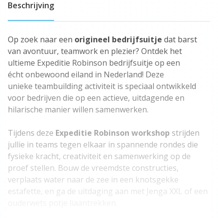
Beschrijving
Op zoek naar een
origineel bedrijfsuitje
dat barst
van avontuur, teamwork en plezier? Ontdek het
ultieme Expeditie Robinson bedrijfsuitje op een
écht onbewoond eiland in Nederland! Deze
unieke teambuilding activiteit is speciaal ontwikkeld
voor bedrijven die op een actieve, uitdagende en
hilarische manier willen samenwerken.
Tijdens deze
Expeditie Robinson workshop
strijden
jullie in teams tegen elkaar in spannende rondes die
fysieke kracht, creativiteit en samenwerking op de
proef stellen. Bouw de vreemdste constructies,
verplaats water naar de zee in een knotsgekke
estafette, en ga de uitdaging aan met Jenga XXL of een
ouderwets potje liaantrekken.