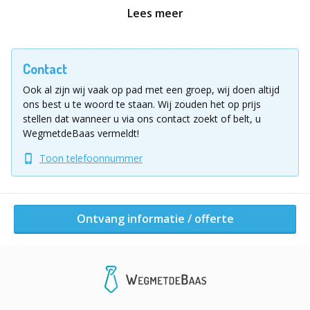
Het hoogtepunt? Een spectaculaire eindproef waarin
Lees meer
alleen de slimste en sterkste teams kans maken op de
titel:
ultieme Robinson
.
Contact
Vul voor meer informatie of een vrijblijvende
Ook al zijn wij vaak op pad met een groep, wij doen altijd
offerte het aanvraagformulier in.
ons best u te woord te staan.
Wij zouden het op prijs
stellen dat wanneer u via ons contact zoekt of belt, u
WegmetdeBaas vermeldt!
Ligging uitje
Welkom op ’t Eiland Loosdrecht
Toon telefoonnummer
Een verborgen parel midden in de natuur, gelegen op
de idyllische Vuntusplas. Deze unieke locatie bestaat uit
drie eilanden met een totale oppervlakte van één
Ontvang informatie / offerte
hectare, volledig omringd door rust, water en groen.
De perfecte locatie voor jouw bedrijfsuitje!
Het eiland is bij uitstek geschikt voor
bedrijfsuitjes/meetings. Op het hoofdeiland staat een
indrukwekkende grote tipi van 13 meter doorsnee (en