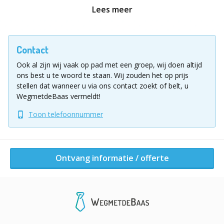
strategisch samen te werken bij diverse hilarische en
Lees meer
uitdagende opdrachten. Ons ruime arsenaal aan
activiteiten biedt voor ieder wat wils:
Contact
Teambuilding & Actie:
Plankenkoorts en de
Ook al zijn wij vaak op pad met een groep, wij doen altijd
Wereldbal
ons best u te woord te staan.
Wij zouden het op prijs
stellen dat wanneer u via ons contact zoekt of belt, u
Creativiteit:
Schilderen of een eigen Krant maken
WegmetdeBaas vermeldt!
Toon telefoonnummer
Kennis & Puzzels:
De Kennis Arena en Challenge
Three
Spel & Fun:
Pannenkoeken bakken, blikgooien en
Ontvang informatie / offerte
sjoelen
De Grote Finale: De Ultieme Samenwerking
In de eerste fase focust elk team zich op hun eigen
Rube Goldberg machine. Maar dan komt de echte