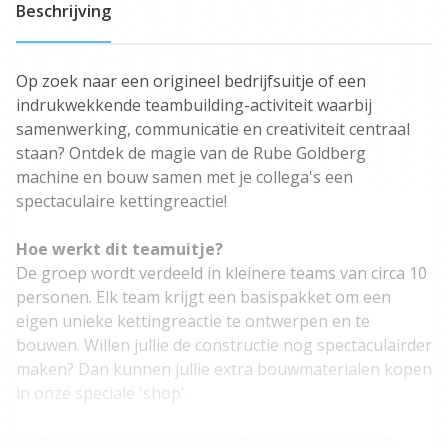
Beschrijving
Op zoek naar een origineel bedrijfsuitje of een
indrukwekkende teambuilding-activiteit waarbij
samenwerking, communicatie en creativiteit centraal
staan? Ontdek de magie van de Rube Goldberg
machine en bouw samen met je collega's een
spectaculaire kettingreactie!
Hoe werkt dit teamuitje?
De groep wordt verdeeld in kleinere teams van circa 10
personen. Elk team krijgt een basispakket om een
eigen unieke kettingreactie te ontwerpen en te
bouwen. Willen jullie de constructie nog spectaculairder
maken? Dan kunnen jullie extra bouwmaterialen kopen
in onze speciale 'shop'.
Geld voor deze shop verdienen jullie door als team