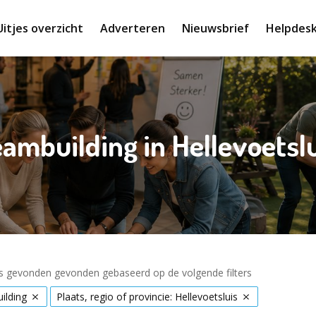
Uitjes overzicht
Adverteren
Nieuwsbrief
Helpdes
ambuilding in Hellevoetsl
es gevonden gevonden gebaseerd op de volgende filters
ilding
Plaats, regio of provincie: Hellevoetsluis