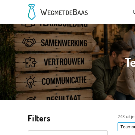
Te
Filters
248 uitj
Teambu