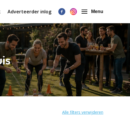
k
Adverteerder inlog
Menu
uis
Alle filters verwijderen