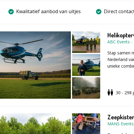
Kwalitatief aanbod van uitjes
Direct contac
Helikopter
ABC Events
-
Stap samen me
Nederland vanu
unieke combin
Tijdens dit u
30 - 298
waar het prog
briefing. Ver
stoere legerv
helikopter al 
Zeepkiste
MANS Events