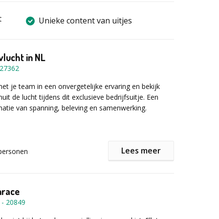
t
Unieke content van uitjes
vlucht in NL
27362
t je team in een onvergetelijke ervaring en bekijk
it de lucht tijdens dit exclusieve bedrijfsuitje. Een
atie van spanning, beleving en samenwerking.
itje worden jullie ontvangen op een locatie naar keuze,
Lees meer
personen
ramma start met een korte introductie en safety
volgens worden jullie op een ludieke manier – vaak met
oertuigen – naar het helipoint gebracht. Daar staat de
klaar en begint het echte avontuur.
nrace
-
20849