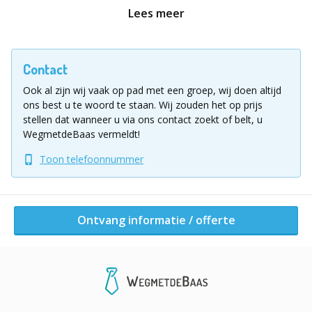
vriend houden.
Lees meer
Spanning, sensatie, teambuilding en plezier staan
garant voor een onvergetelijk evenement.
Contact
Ook al zijn wij vaak op pad met een groep, wij doen altijd
Durft u met uw team de uitdaging aan? Dan zult u een
ons best u te woord te staan.
Wij zouden het op prijs
brede basis nodig hebben. De combinatie tussen
stellen dat wanneer u via ons contact zoekt of belt, u
behendigheid, durf, lerend vermogen, kracht en
WegmetdeBaas vermeldt!
geluk zijn essentieel om de verschillende survival
Toon telefoonnummer
proeven te winnen.
Na een dag waar u vol op de proef bent gesteld, waarin
de teamgeest voortdurend wordt getest, bepaalt de
Ontvang informatie / offerte
jury door welk team de Be robinson Crusoe Challenge
het best heeft doorstaan. Scoort uw team hoog op de
uitdagingen?
7 spannende proeven: