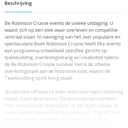
Beschrijving
Be Robinson Crusoe events de unieke uitdaging. U
waant zich op een plek waar overleven en competitie
centraal staan. In navolging van het zeer populaire en
spectaculaire Boek Robinson Crusoe heeft flitz-events
een programma ontwikkeld specifiek gericht op
teambuilding, overlevingsdrang en creativiteit tijdens
de Be Robinson Crusoe survival. Het is de ultieme
overlevingsspel aan de Noordzee kust, waarin de
Teambuilding spirit hoog staat!
Na een kick-off waarbij ieder team haar eigen teamvlag
maakt, barst de strijd los. De teams worden verdeeld
over verschillende teams waar ze het tegen elkaar op
zullen nemen tijdens diverse opdrachten. Tijdens deze
proeven is het niet alleen van belang dat je goed
presteert, want ook je teamgenoten kun je beter te