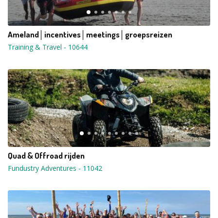
Ameland│incentives│meetings│groepsreizen
Training & Travel
-
10644
Quad & Offroad rijden
Fundustry Adventures
-
11042