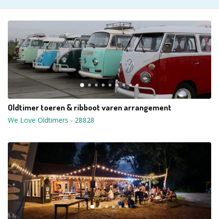
Oldtimer toeren & ribboot varen arrangement
We Love Oldtimers
-
28828