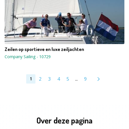
Zeilen op sportieve en luxe zeiljachten
Company Sailing
-
10729
2
3
4
5
...
9
1
Over deze pagina