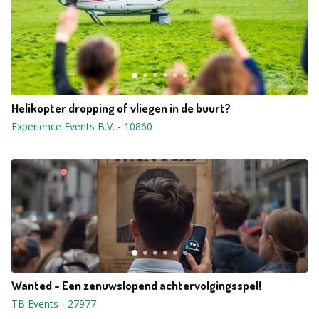
Helikopter dropping of vliegen in de buurt?
Experience Events B.V.
-
10860
Wanted - Een zenuwslopend achtervolgingsspel!
TB Events
-
27977