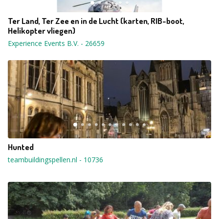
Ter Land, Ter Zee en in de Lucht (karten, RIB-boot,
Helikopter vliegen)
Experience Events B.V.
-
26659
Hunted
teambuildingspellen.nl
-
10736