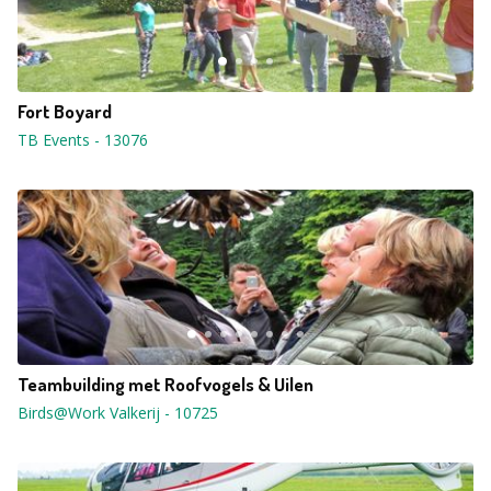
Fort Boyard
TB Events
-
13076
Teambuilding met Roofvogels & Uilen
Birds@Work Valkerij
-
10725