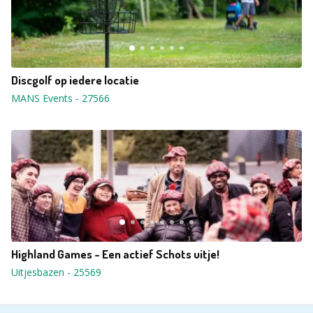
Discgolf op iedere locatie
MANS Events
-
27566
Highland Games - Een actief Schots uitje!
Uitjesbazen
-
25569