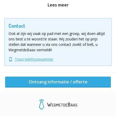
Lees meer
Onze workshops is zijn uit te voeren op elke denkbare
locatie en kunnen alles op maat maken en aanpassen.
Perfect voor bedrijfsuitjes, teamuitjes,
Contact
vriendenweekenden of een familiereünie!
Ook al zijn wij vaak op pad met een groep, wij doen altijd
Durf jij het aan?
Bekijk ons filmpje
ons best u te woord te staan.
Wij zouden het op prijs
stellen dat wanneer u via ons contact zoekt of belt, u
Vul voor meer informatie of een vrijblijvende
WegmetdeBaas vermeldt!
offerte het aanvraagformulier in!
Toon telefoonnummer
Volg ons op
https://www.instagram.com/ijsbazen
Ligging uitje
Ontvang informatie / offerte
We kunnen werken op elke locatie!
Ontvang informatie / offerte