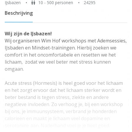
IJsbazen
10 - 500 personen
24295
Beschrijving
Wij zijn de IJsbazen!
Wij organiseren Wim Hof workshops met Ademsessies,
IJsbaden en Mindset-trainingen. Hierbij zoeken we
comfort in het oncomfortabele en resetten we het
lichaam,
zodat we veel beter met stress kunnen
omgaan.
Acute stress (Hormesis) is heel goed voor het lichaam
en het zorgt ervoor dat het lichaam sterker wordt en
beter bestand is tegen stress, ziekte en andere
negatieve invloeden. Zo verhoog je, bij een workshop
bij ons, je immuunsysteem, verbrand je honderden
calorieën en maakt je lichaam veel dopamine en
serotonine aan. Naderhand voel je je heel goed.