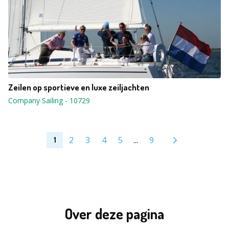
Zeilen op sportieve en luxe zeiljachten
Company Sailing
-
10729
2
3
4
5
...
9
1
Over deze pagina