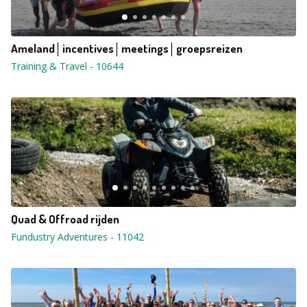
Ameland│incentives│meetings│groepsreizen
Training & Travel
-
10644
Quad & Offroad rijden
Fundustry Adventures
-
11042