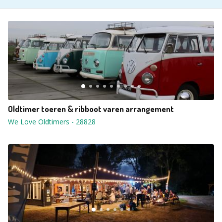
Oldtimer toeren & ribboot varen arrangement
We Love Oldtimers
-
28828