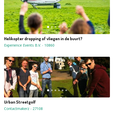
Helikopter dropping of vliegen in de buurt?
Experience Events B.V.
-
10860
Urban Streetgolf
Contactmakerz
-
27108