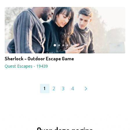
Sherlock - Outdoor Escape Game
Quest Escapes
-
19439
2
3
4
1