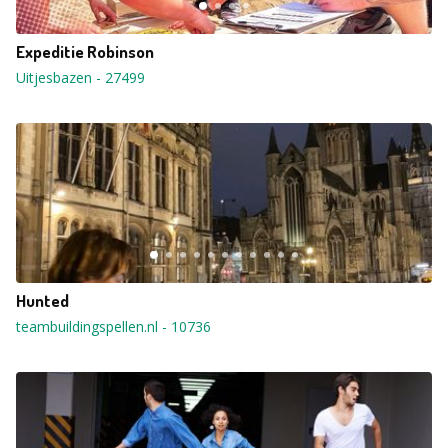
Expeditie Robinson
Uitjesbazen
-
27499
Hunted
teambuildingspellen.nl
-
10736