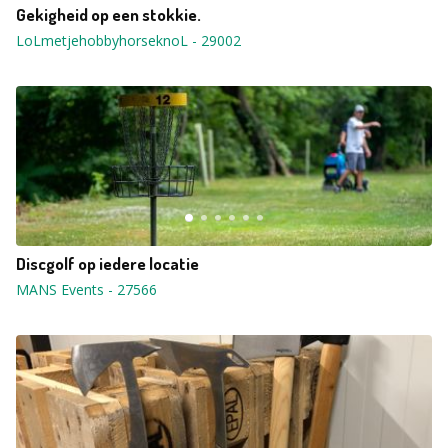
Gekigheid op een stokkie.
LoLmetjehobbyhorseknoL
-
29002
Discgolf op iedere locatie
MANS Events
-
27566