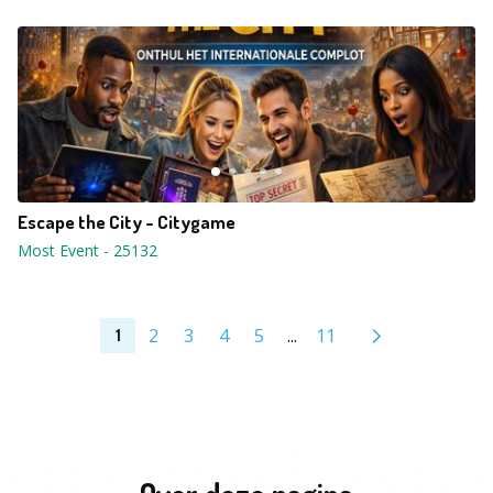
Escape the City - Citygame
Most Event
-
25132
2
3
4
5
...
11
1