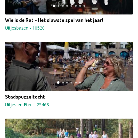
Wie is de Rat - Het sluwste spel van het jaar!
Uitjesbazen
-
10520
Stadspuzzeltocht
Uitjes en Eten
-
25468