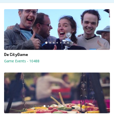
De CityGame
Game Events
-
10488