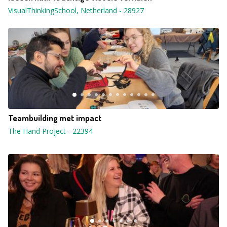
VisualThinkingSchool, Netherland
-
28927
Teambuilding met impact
The Hand Project
-
22394