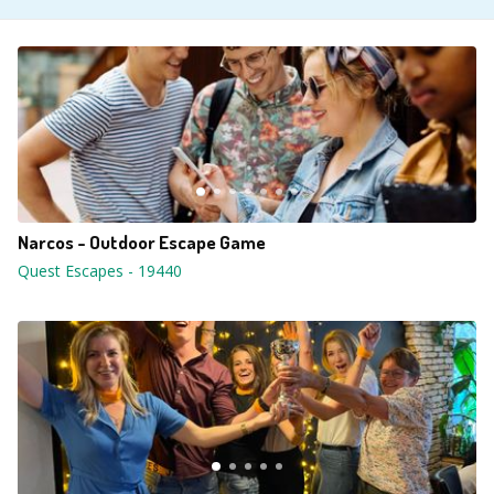
Narcos - Outdoor Escape Game
Quest Escapes
-
19440