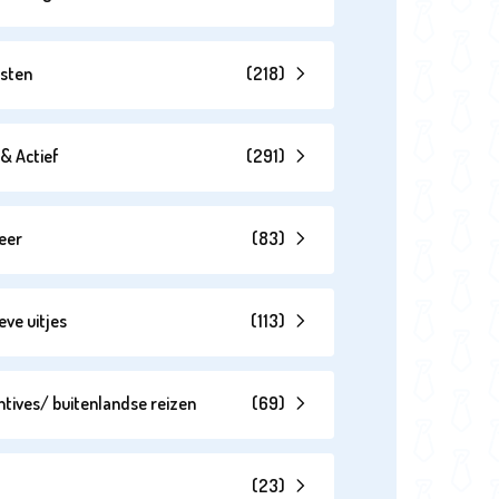
esten
(
218
)
& Actief
(
291
)
eer
(
83
)
eve uitjes
(
113
)
ntives/ buitenlandse reizen
(
69
)
(
23
)