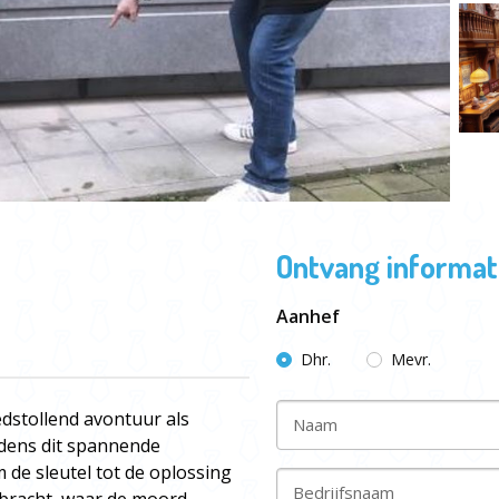
Ontvang informati
Aanhef
Dhr.
Mevr.
edstollend avontuur als
Naam
jdens dit spannende
am de sleutel tot de oplossing
Bedrijfsnaam