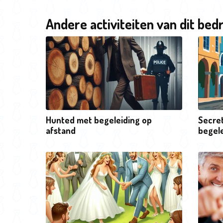
Andere activiteiten van dit bedr
Hunted met begeleiding op
Secre
afstand
begele