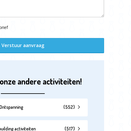
rief
Verstuur aanvraag
onze andere activiteiten!
& Ontspanning
(
552
)
lding activiteiten
(
517
)