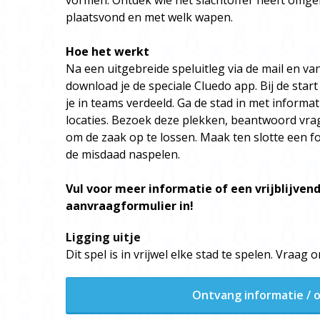
vormen. Ontdek wie het slachtoffer heeft omg
plaatsvond en met welk wapen.
Hoe het werkt
Na een uitgebreide speluitleg via de mail en va
download je de speciale Cluedo app. Bij de start
je in teams verdeeld. Ga de stad in met informa
locaties. Bezoek deze plekken, beantwoord vr
om de zaak op te lossen. Maak ten slotte een fo
de misdaad naspelen.
Vul voor meer informatie of een vrijblijvend
aanvraagformulier in!
Ligging uitje
Dit spel is in vrijwel elke stad te spelen. Vraag
Ontvang informatie / o