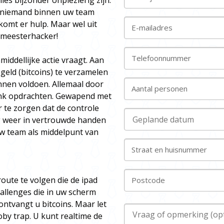
lles bijzonder onplezierig zijn:
n niemand binnen uw team
 komt er hulp. Maar wel uit
E-mailadres
 meesterhacker!
Telefoonnummer
middellijke actie vraagt. Aan
eld (bitcoins) te verzamelen
nnen voldoen. Allemaal door
Aantal personen
denk opdrachten. Gewapend met
 te zorgen dat de controle
g weer in vertrouwde handen
 uw team als middelpunt van
Straat en huisnummer
route te volgen die de ipad
Postcode
allenges die in uw scherm
ontvangt u bitcoins. Maar let
oby trap. U kunt realtime de