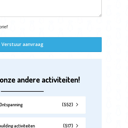
rief
Verstuur aanvraag
onze andere activiteiten!
& Ontspanning
(
552
)
lding activiteiten
(
517
)