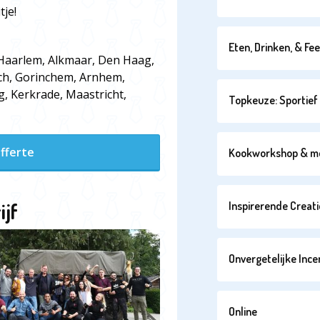
tje!
Eten, Drinken, & Fe
 Haarlem, Alkmaar, Den Haag,
ch, Gorinchem, Arnhem,
, Kerkrade, Maastricht,
Topkeuze: Sportief 
fferte
Kookworkshop & m
ijf
Inspirerende Creati
Onvergetelijke Ince
Online