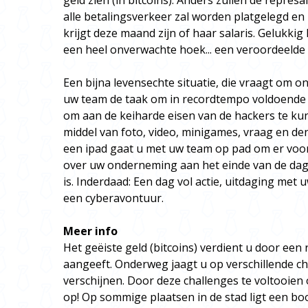
geld zien (in bitcoins). Anders zullen de represai
alle betalingsverkeer zal worden platgelegd e
krijgt deze maand zijn of haar salaris. Gelukkig
een heel onverwachte hoek... een veroordeelde
Een bijna levensechte situatie, die vraagt om on
uw team de taak om in recordtempo voldoende g
om aan de keiharde eisen van de hackers te ku
middel van foto, video, minigames, vraag en 
een ipad gaat u met uw team op pad om er voor
over uw onderneming aan het einde van de da
is. Inderdaad: Een dag vol actie, uitdaging met
een cyberavontuur.
Meer info
Het geëiste geld (bitcoins) verdient u door een 
aangeeft. Onderweg jaagt u op verschillende ch
verschijnen. Door deze challenges te voltooien 
op! Op sommige plaatsen in de stad ligt een bo