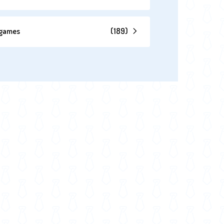
hgames
(
189
)