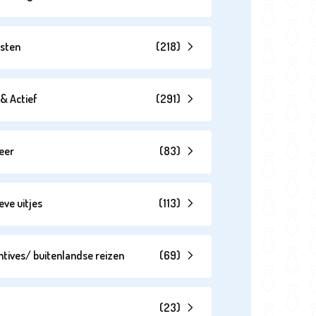
esten
(
218
)
& Actief
(
291
)
eer
(
83
)
eve uitjes
(
113
)
ntives/ buitenlandse reizen
(
69
)
(
23
)