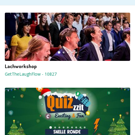
Lachworkshop
GetTheLaughFlow
-
10827