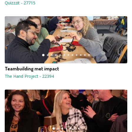
Quizzzit
-
27715
Teambuilding met impact
The Hand Project
-
22394