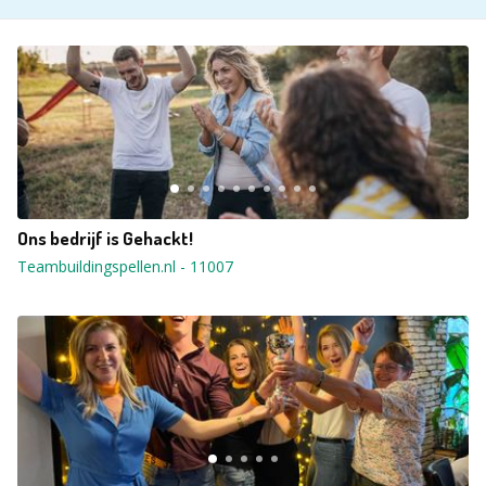
Ons bedrijf is Gehackt!
Teambuildingspellen.nl
-
11007