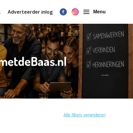
k
Adverteerder inlog
Menu
gmetdeBaas.nl
Alle filters verwijderen