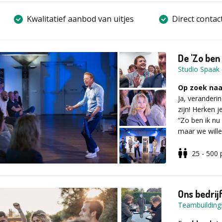
Kwalitatief aanbod van uitjes
Direct contac
De 'Zo ben
Studio Spaak
Op zoek naa
Ja, veranderi
zijn! Herken j
“Zo ben ik nu
maar we wille
Toch stuiten 
‘vastgeroeste
25 - 500
Tijd voor v
Met de
‘Zo b
en humoristis
Ons bedrijf
om de typisch
Teambuildings
Tilly
,
Regelr
Kantelkonin