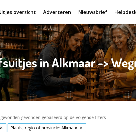
Uitjes overzicht
Adverteren
Nieuwsbrief
Helpdes
jfsuitjes in Alkmaar -> We
s gevonden gevonden gebaseerd op de volgende filters
Plaats, regio of provincie: Alkmaar