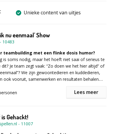
t
Unieke content van uitjes
 ik nu eenmaal' Show
-
10483
r teambuilding met een flinke dosis humor?
ng is soms nodig, maar het hoeft niet saai of serieus te
e dit? Je team zegt vaak: “Zo doen we het hier altijd” of
 eenmaal”? We zijn gewoontedieren en kuddedieren,
n ook vooruit, samenwerken en resultaten behalen.
we steeds weer tegen die onzichtbare muur van
Lees meer
’ gewoontes.
personen
erandering, maar wel
met een beetje humor.
en ik nu eenmaal’ show
brengen we een verfrissende
che blik op veranderprocessen. Door samen te lachen
 is Gehackt!
e archetypes in je team, zoals
Touwtjes in handen
pellen.nl
-
11007
echte Rick
,
Open deur directeur Dries
en
g Jack
, ontdek je hoe veranderen makkelijker én