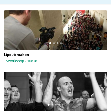
Lipdub maken
TVworkshop
-
10678