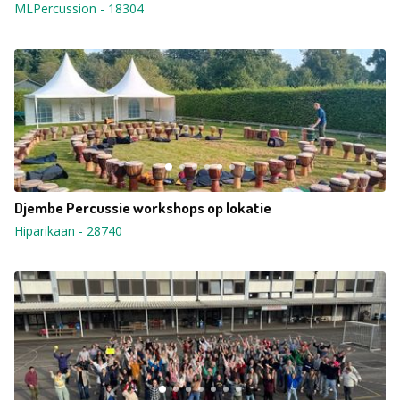
MLPercussion
-
18304
Djembe Percussie workshops op lokatie
Hiparikaan
-
28740