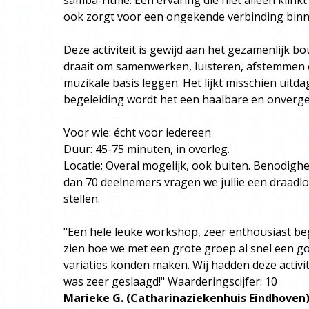
samba-ritme. Een ervaring die niet alleen klinkt
ook zorgt voor een ongekende verbinding binn
Deze activiteit is gewijd aan het gezamenlijk b
draait om samenwerken, luisteren, afstemmen e
muzikale basis leggen. Het lijkt misschien uit
begeleiding wordt het een haalbare en onverget
Voor wie: écht voor iedereen
Duur: 45-75 minuten, in overleg.
Locatie: Overal mogelijk, ook buiten. Benodighe
dan 70 deelnemers vragen we jullie een draadlo
stellen.
"Een hele leuke workshop, zeer enthousiast beg
zien hoe we met een grote groep al snel een go
variaties konden maken. Wij hadden deze activit
was zeer geslaagd!" Waarderingscijfer: 10
Marieke G. (Catharinaziekenhuis Eindhoven