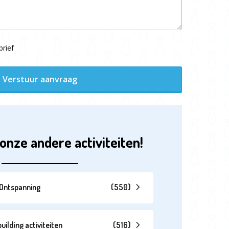
rief
Verstuur aanvraag
onze andere activiteiten!
& Ontspanning
(
550
)
lding activiteiten
(
516
)