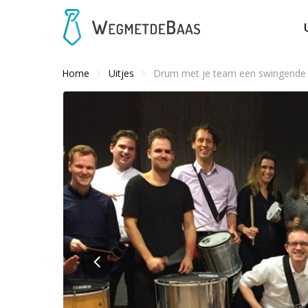
Home
Uitjes
Drum met je team een swingende