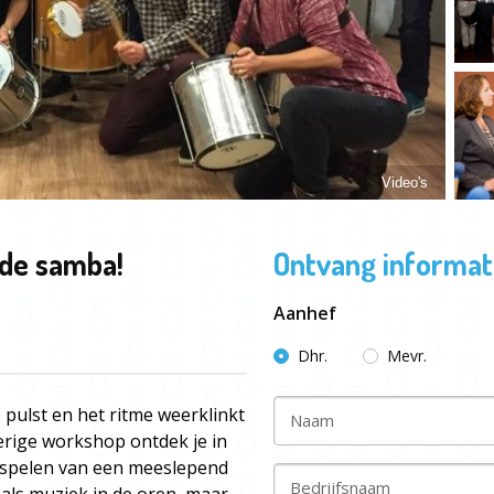
Video's
de samba!
Ontvang informati
Aanhef
Dhr.
Mevr.
 pulst en het ritme weerklinkt
Naam
erige workshop ontdek je in
t spelen van een meeslepend
Bedrijfsnaam