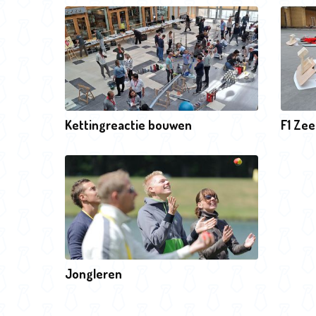
Kettingreactie bouwen
F1 Zee
Jongleren