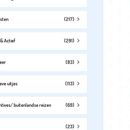
esten
(
217
)
& Actief
(
291
)
eer
(
83
)
eve uitjes
(
113
)
ntives/ buitenlandse reizen
(
69
)
(
23
)