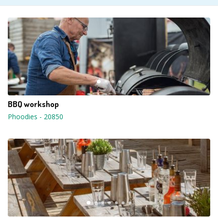
BBQ workshop
Phoodies
-
20850