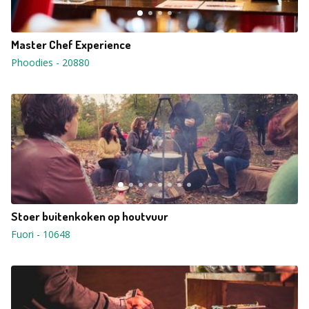
Master Chef Experience
Phoodies
-
20880
Stoer buitenkoken op houtvuur
Fuori
-
10648