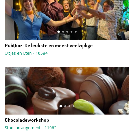
PubQuiz: De leukste en meest veelzijdige
Uitjes en Eten
-
10584
Chocoladeworkshop
Stadsarrangement
-
11062