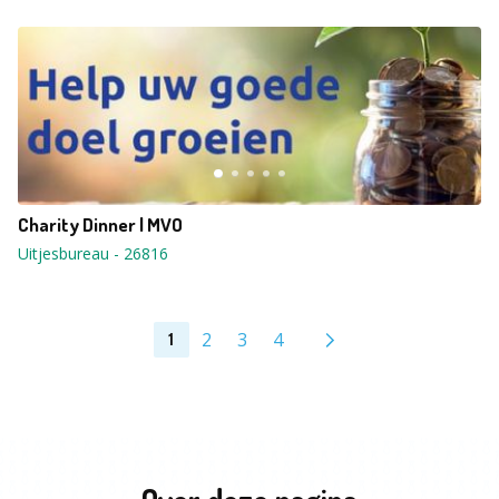
Charity Dinner | MVO
Uitjesbureau
-
26816
2
3
4
1