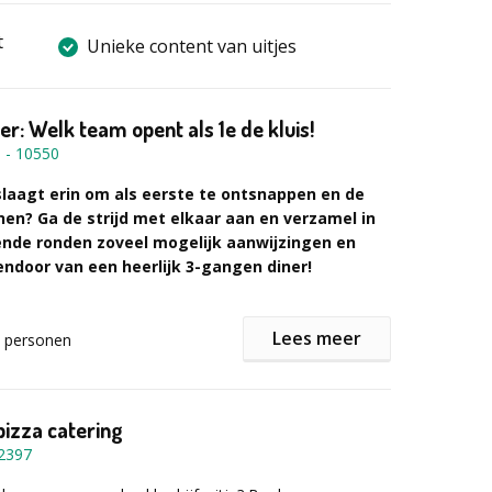
t
Unieke content van uitjes
er: Welk team opent als 1e de kluis!
n
-
10550
laagt erin om als eerste te ontsnappen en de
nen? Ga de strijd met elkaar aan en verzamel in
lende ronden zoveel mogelijk aanwijzingen en
endoor van een heerlijk 3-gangen diner!
Lees meer
personen
scape diner?
pe programma gepresenteerd door de Quizmaster van
.
lende teams strijden jullie om de felbegeerde Escape
pizza catering
2397
ijkertijd van een heerlijk 3-gangen-diner in een sfeervol