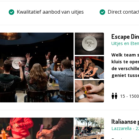
Kwalitatief aanbod van uitjes
Direct contac
Escape Din
Uitjes en Ete
Welk team s
kluis te ope
de verschil
geniet tuss
15 - 1500
Wat is het E
- Uniek Esca
Uitjes en Eten
- In verschil
Italiaanse 
Diner Trofee.
Lazzarella
-
2
- Geniet tegel
restaurant.