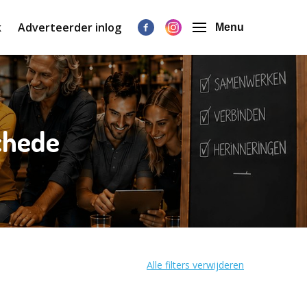
k
Adverteerder inlog
Menu
chede
Alle filters verwijderen