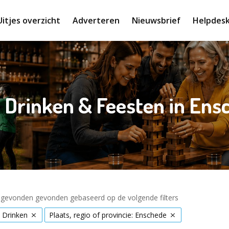
Uitjes overzicht
Adverteren
Nieuwsbrief
Helpdes
, Drinken & Feesten in Ens
s gevonden gevonden gebaseerd op de volgende filters
 Drinken
Plaats, regio of provincie: Enschede