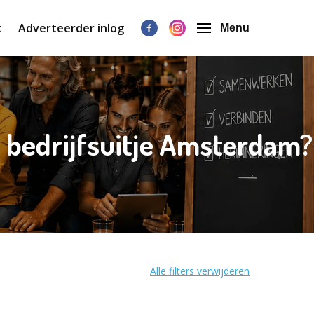
k
Adverteerder inlog
Menu
| bedrijfsuitje Amsterdam?
Alle filters verwijderen