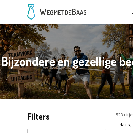
Bijzondere en gezellige b
Filters
528 uitj
Plaats,