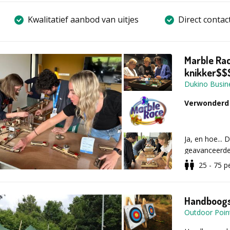
Kwalitatief aanbod van uitjes
Direct contac
Marble Rac
knikker$$
Dukino Busin
Verwonderd 
Ja, en hoe...
geavanceerde
spannende com
25 - 75
p
bouw met ver
worden verdie
handbeschilder
Handboogsc
ook teamgeno
Outdoor Poi
spelen. In elk
Met alle acti