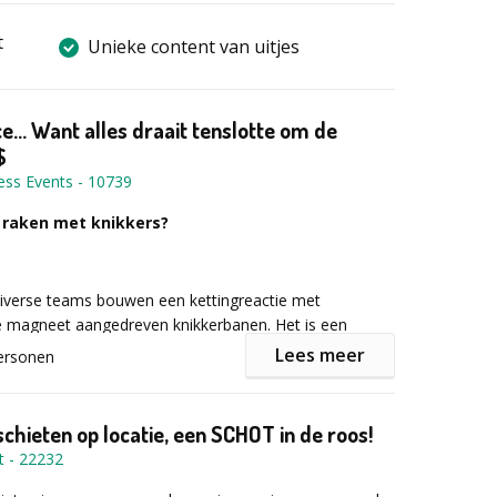
t
Unieke content van uitjes
e... Want alles draait tenslotte om de
$
ess Events
-
10739
raken met knikkers?
 Diverse teams bouwen een kettingreactie met
 magneet aangedreven knikkerbanen. Het is een
petitie waarin elk team een fantastische knikkerbaan
Lees meer
ersonen
rassende effecten. Een onmisbaar onderdeel moet
nd met de Fun Facts Quiz. Vind je antwoorden op fraai
de knikkers die je vindt in de ruimte! Tegelijkertijd zijn
hieten op locatie, een SCHOT in de roos!
ten strategische en behendigheidsspellen aan het
nt
-
22232
 spel speelt de knikker uiteraard een belangrijke rol.
viteiten worden knikker gewonnen voor de eigen