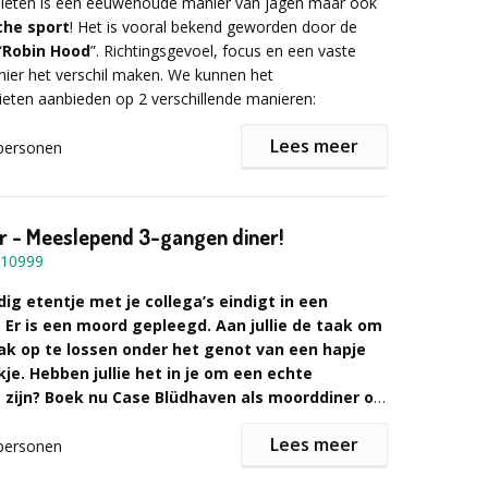
nt alles draait uiteindelijk om de knikkers!
eten is een eeuwenoude manier van jagen maar ook
che sport
! Het is vooral bekend geworden door de
“
Robin Hood
”. Richtingsgevoel, focus en een vaste
ier het verschil maken. We kunnen het
r informatie over dit unieke teamuitje/
eten aanbieden op 2 verschillende manieren:
e het aanvraagformulier in!
Lees meer
personen
g Clinic Handboogschieten
met 2 of 4 banen,
ot 1,5 uur en geschikt voor groepen tot 24 personen per
tleg over schiethouding, ademhaling en uiteraard
r - Meeslepend 3-gangen diner!
n er eerst geoefend worden. Daarna is er in
10999
een webstrijd waarbij samenwerken en elkaar coachen
e overwinning kan helpen met als ultiem einddoel
ig etentje met je collega’s eindigt in een
kt Handboogschieten"!
 Er is een moord gepleegd. Aan jullie de taak om
n opstelling Handboogschieten
met 4 of 8 banen,
k op te lossen onder het genot van een hapje
nnen we gedurende een afgesproken tijd korte
je. Hebben jullie het in je om een echte
bieden van 30, 45 of 60 minuten. Ook is het mogelijk
e zijn? Boek nu Case Blüdhaven als moorddiner op
inloop te werken waarbij bezoekers op een leuke
r keuze!
s kunnen maken met het handboogschieten.
Lees meer
personen
huid van echte detectives