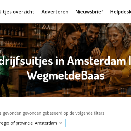
Uitjes overzicht
Adverteren
Nieuwsbrief
Helpdes
edrijfsuitjes in Amsterdam 
WegmetdeBaas
es gevonden gevonden gebaseerd op de volgende filters
 regio of provincie: Amsterdam