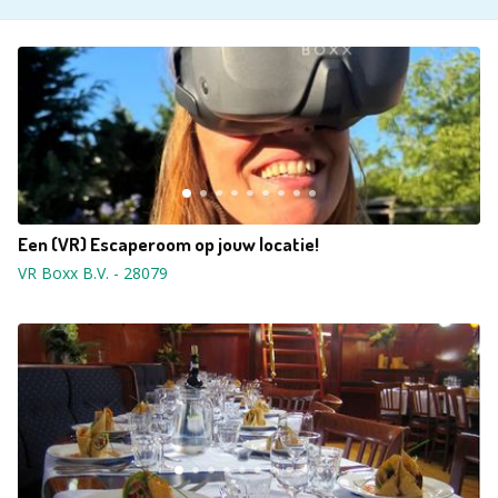
Een (VR) Escaperoom op jouw locatie!
VR Boxx B.V.
-
28079