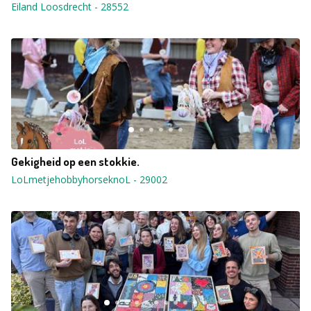
Eiland Loosdrecht
-
28552
Gekigheid op een stokkie.
LoLmetjehobbyhorseknoL
-
29002