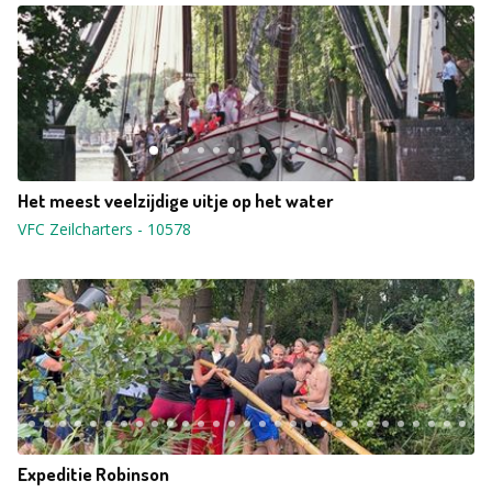
Het meest veelzijdige uitje op het water
VFC Zeilcharters
-
10578
Expeditie Robinson