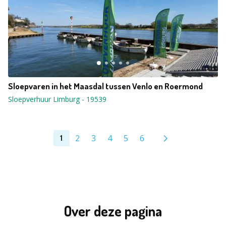
Sloepvaren in het Maasdal tussen Venlo en Roermond
Sloepverhuur Limburg
-
19539
2
3
4
5
6
1
Over deze pagina