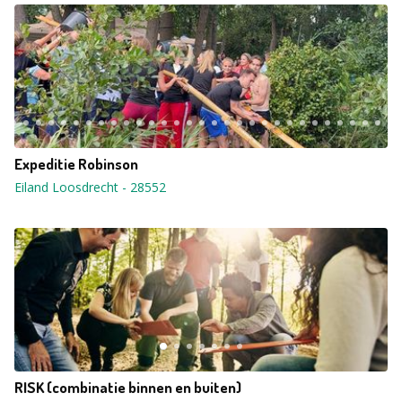
Expeditie Robinson
Eiland Loosdrecht
-
28552
RISK (combinatie binnen en buiten)