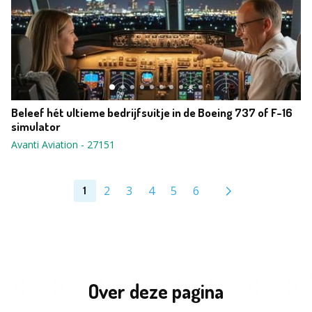
Beleef hét ultieme bedrijfsuitje in de Boeing 737 of F-16
simulator
Avanti Aviation
-
27151
2
3
4
5
6
1
Over deze pagina