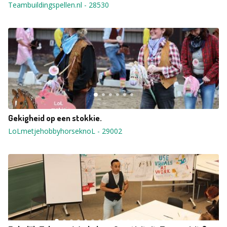
Teambuildingspellen.nl
-
28530
Gekigheid op een stokkie.
LoLmetjehobbyhorseknoL
-
29002