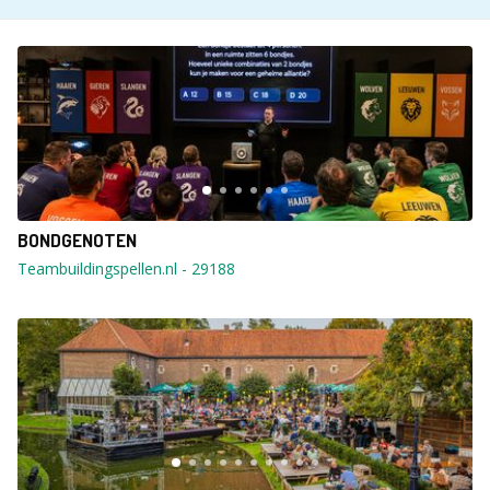
BONDGENOTEN
Teambuildingspellen.nl
-
29188