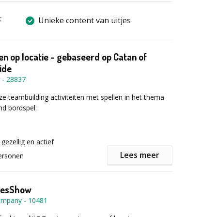
t
Unieke content van uitjes
n op locatie - gebaseerd op Catan of
ide
-
28837
ze teambuilding activiteiten met spellen in het thema
nd bordspel:
 gezellig en actief
vel - sportief en tactisch
Lees meer
ersonen
e Hei - lachwekkend en laagdrempelig
tesShow
nstructeurs komt jullie kant op om de activiteit te
Company
-
10481
ke activiteit bestaat uit meerdere originele spellen die