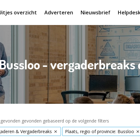
Uitjes overzicht
Adverteren
Nieuwsbrief
Helpdes
 Bussloo - vergaderbreak
s gevonden gevonden gebaseerd op de volgende filters
gaderen & Vergaderbreaks
Plaats, regio of provincie: Bussloo