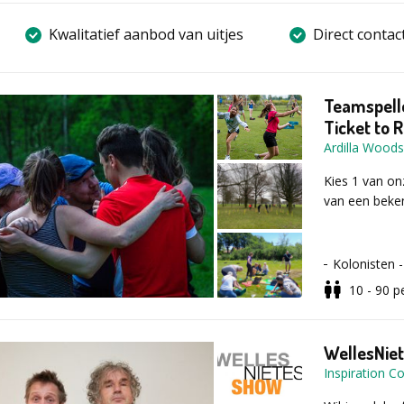
Kwalitatief aanbod van uitjes
Direct contac
Teamspelle
Ticket to R
Ardilla Woods
Kies 1 van on
van een beke
Kolonisten -
Token to Tra
10 - 90
p
Herres op d
WellesNie
Een van onze i
Inspiration 
begeleiden. El