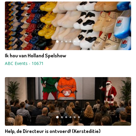
Ik hou van Holland Spelshow
ABC Events
-
10671
Help, de Directeur is ontvoerd! (Kersteditie)