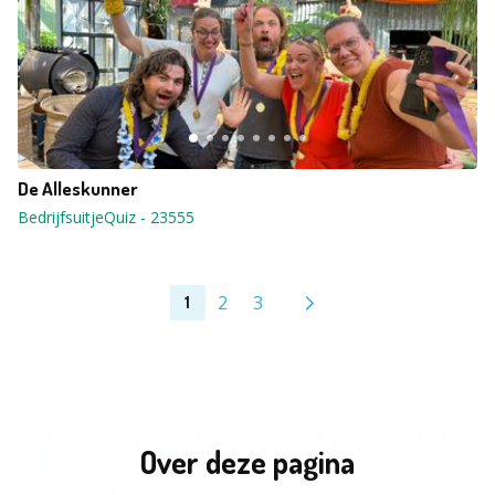
De Alleskunner
BedrijfsuitjeQuiz
-
23555
2
3
1
Over deze pagina