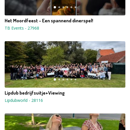
Het Moordfeest - Een spannend dinerspel!
TB Events
-
27968
Lipdub bedrijfsuitje+Viewing
Lipdubworld
-
28116