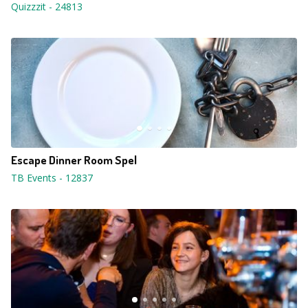
Quizzzit
-
24813
Escape Dinner Room Spel
TB Events
-
12837