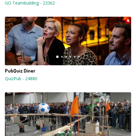
GO Teambuilding
-
23362
PubQuiz Diner
QuizPub
-
24880