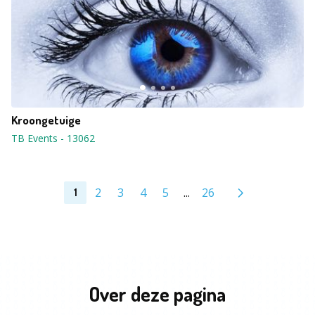
Kroongetuige
TB Events
-
13062
2
3
4
5
...
26
1
Over deze pagina