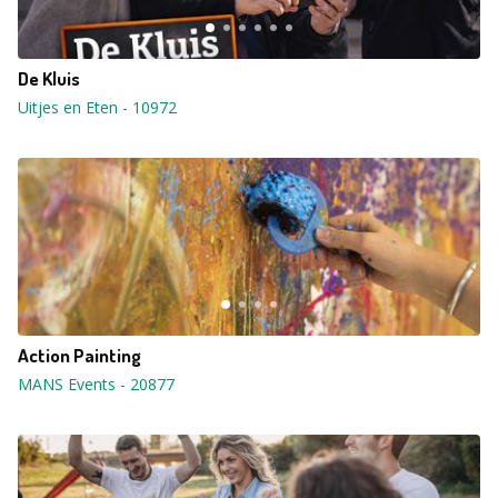
De Kluis
Uitjes en Eten
-
10972
Action Painting
MANS Events
-
20877