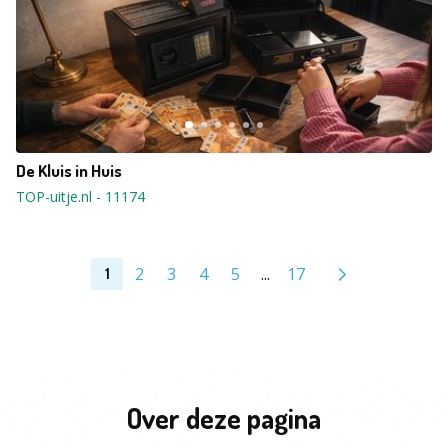
De Kluis in Huis
TOP-uitje.nl
-
11174
2
3
4
5
...
17
1
Over deze pagina