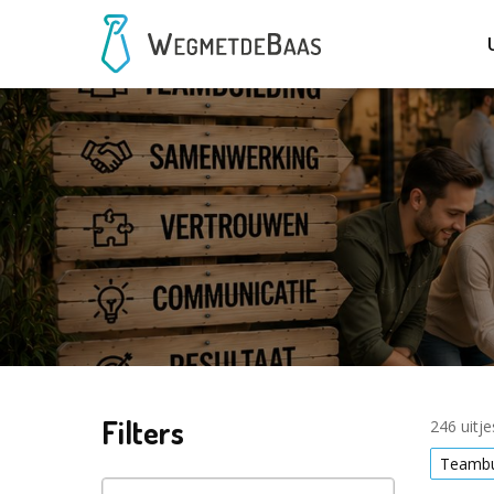
Filters
246 uitj
Teambu