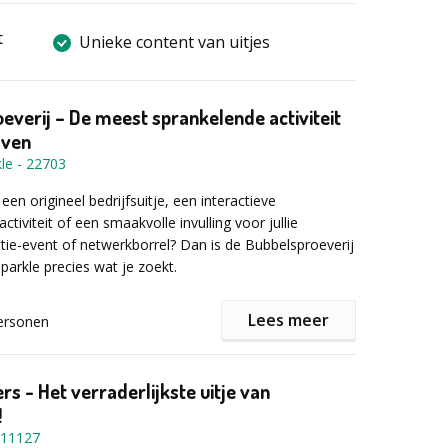
t
Unieke content van uitjes
everij – De meest sprankelende activiteit
jven
le
-
22703
en origineel bedrijfsuitje, een interactieve
ctiviteit of een smaakvolle invulling voor jullie
tie-event of netwerkborrel? Dan is de Bubbelsproeverij
parkle precies wat je zoekt.
Lees meer
ersonen
 mousserende wijnproeverij ontdek je samen hoe
eam écht is. Je kijkt, ruikt, luistert (ja, bubbels hebben
roeft verschillende hoogwaardige bubbelwijnen. Geen
rs - Het verraderlijkste uitje van
vinologentaal, maar een luchtige en leuke tasting
!
randeerd iets leert én veel lacht.
11127