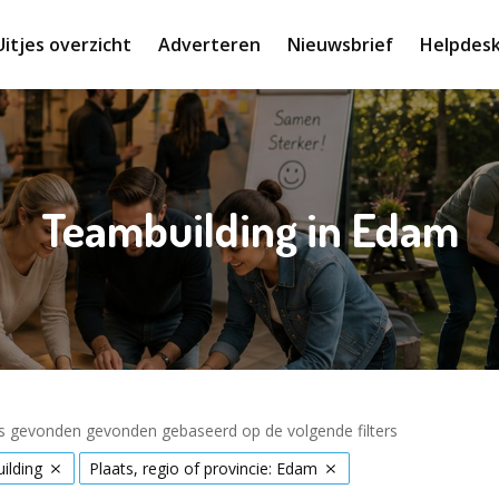
Uitjes overzicht
Adverteren
Nieuwsbrief
Helpdes
Teambuilding in Edam
es gevonden gevonden gebaseerd op de volgende filters
ilding
Plaats, regio of provincie: Edam