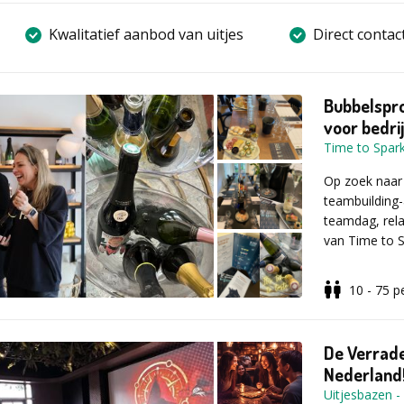
Kwalitatief aanbod van uitjes
Direct contac
Bubbelspro
voor bedri
Time to Spark
Op zoek naar e
teambuilding-a
teamdag, rela
van Time to S
10 - 75
p
Tijdens deze
bubbly jullie t
geluid!) en p
De Verrade
ingewikkelde 
Nederland
waarin je gega
Uitjesbazen
-