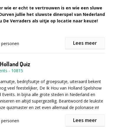
r wie er echt te vertrouwen is en wie een sluwe
cte proefrondes maak je kennis met crémant, het
 Durven jullie het sluwste dinerspel van Nederland
mante zusje van Champagne, en andere mousserende
 De Verraders als uitje op locatie naar keuze!
ert waar de bubbels vandaan komen, hoe je
 proefnotities maakt, welk glas het beste werkt en
perfect combineren. Elke ronde ontvang je een korte
t vertrouwelingen?
Lees meer
personen
ng: welke collega herken jij in een frisse, energieke of
ijk, uitdagend en bloedstollend avontuur. Weten jullie
l? Altijd positief, nooit zuur.
te ontmantelen? Of worden stuk voor stuk de
roeverij is perfect als:
en geëlimineerd? Het is slechts een kwestie van
 Holland Quiz
lleen de verraders weten iedereens rol. Dus blijf scherp
ents
-
10815
ordt bedrogen.
ng-activiteit
voor meer verbinding in het team
amuitje, bedrijfsuitje of groepsuitje, uiteraard bekent
je
met culinaire beleving
l verraad
og veel feestelijker, De Ik Hou van Holland Spelshow
rrel
met een laagdrempelige ijsbreker
ke doe- en denkopdrachten en missies.
 Events. In bijna alle grote steden in Nederland en
ent
dat indruk maakt
rraderlijke begeleiding, toffe spelmaterialen en
aniseren en altijd supergezellig. Beantwoord de leukste
fsluiter van een teamdag of diner
ttributen.
ze quizmaster en zet even allemaal de polonaise in!
e combineren met een lunch, diner of borrel.
Lees meer
personen
t kunnen meedoen, dus we bieden ook een
p wordt verdeeld in een aantal teams en het winnende