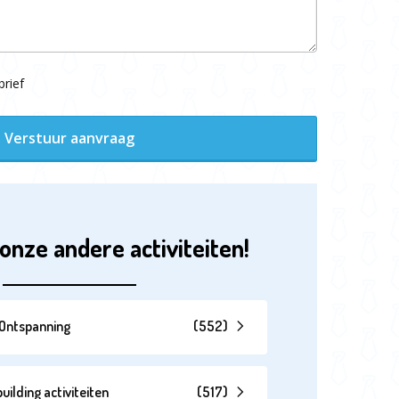
rief
Verstuur aanvraag
onze andere activiteiten!
& Ontspanning
(
552
)
lding activiteiten
(
517
)