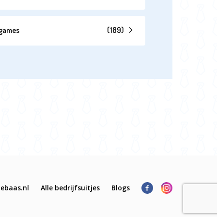
hgames
(
189
)
ebaas.nl
Alle bedrijfsuitjes
Blogs