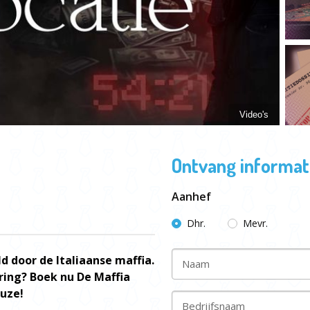
Video's
Ontvang informati
Aanhef
Dhr.
Mevr.
d door de Italiaanse maffia.
Naam
aring? Boek nu De Maffia
euze!
Bedrijfsnaam