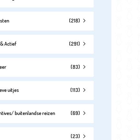
esten
(
218
)
& Actief
(
291
)
eer
(
83
)
eve uitjes
(
113
)
ntives/ buitenlandse reizen
(
69
)
(
23
)