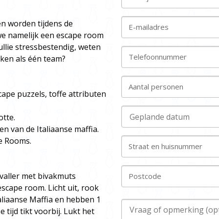
len worden tijdens de
E-mailadres
we namelijk een escape room
jullie stressbestendig, weten
Telefoonnummer
erken als één team?
Aantal personen
ape puzzels, toffe attributen
otte.
en van de Italiaanse maffia.
e Rooms.
Straat en huisnummer
rvaller met bivakmuts
Postcode
scape room. Licht uit, rook
taliaanse Maffia en hebben 1
 tijd tikt voorbij. Lukt het