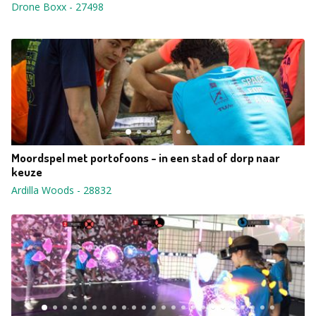
Drone Boxx
-
27498
Moordspel met portofoons - in een stad of dorp naar
keuze
Ardilla Woods
-
28832