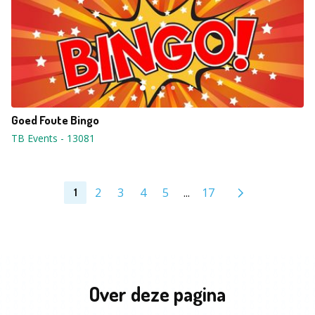
Goed Foute Bingo
TB Events
-
13081
2
3
4
5
...
17
1
Over deze pagina