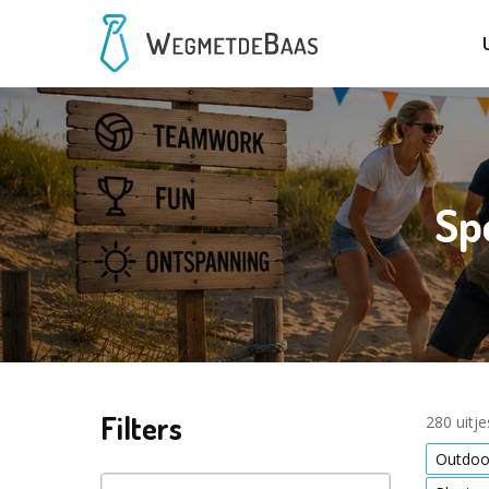
Sp
Filters
280 uitj
Outdoor