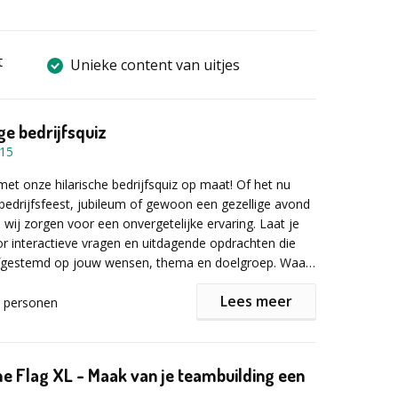
t
Unieke content van uitjes
e bedrijfsquiz
15
et onze hilarische bedrijfsquiz op maat! Of het nu
edrijfsfeest, jubileum of gewoon een gezellige avond
, wij zorgen voor een onvergetelijke ervaring. Laat je
r interactieve vragen en uitdagende opdrachten die
 afgestemd op jouw wensen, thema en doelgroep. Waar
 op? Maak van je volgende evenement een knaller met
Lees meer
quiz op maat!
personen
aat is een speciaal samengestelde quiz die volledig is
n jouw evenement. Of het nu gaat om een
 een verjaardag of een teambuildingactiviteit, een quiz
e Flag XL - Maak van je teambuilding een
 voor een interactieve en vermakelijke ervaring die