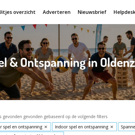
Uitjes overzicht
Adverteren
Nieuwsbrief
Helpdes
el & Ontspanning in Oldenz
es gevonden gevonden gebaseerd op de volgende filters
 spel en ontspanning
Indoor spel en ontspanning
Spanne