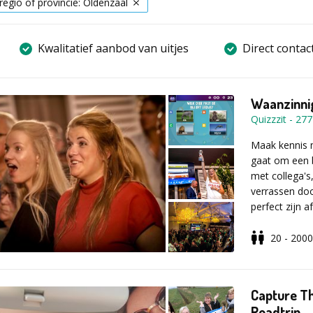
 regio of provincie: Oldenzaal
Kwalitatief aanbod van uitjes
Direct contac
Waanzinnig
Quizzzit
-
277
Maak kennis m
gaat om een b
met collega's
verrassen doo
perfect zijn
wacht je nog
deze bedrijfs
20 - 2000
Een quiz op m
aangepast aa
bedrijfsfeest,
Capture Th
op maat zorgt
Roadtrip