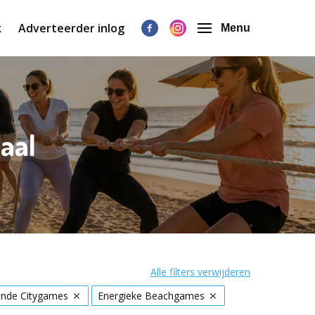
k
Adverteerder inlog
Menu
aal
Alle filters verwijderen
nde Citygames
Energieke Beachgames