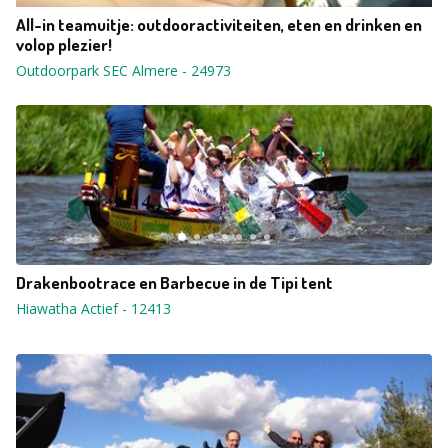
All-in teamuitje: outdooractiviteiten, eten en drinken en
volop plezier!
Outdoorpark SEC Almere
-
24973
Drakenbootrace en Barbecue in de Tipi tent
Hiawatha Actief
-
12413