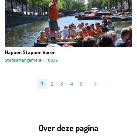
Happen Stappen Varen
Stadsarrangement
-
10839
2
3
4
5
1
Over deze pagina