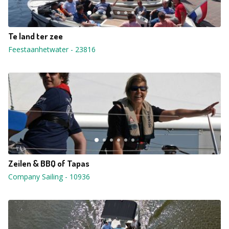
Te land ter zee
Feestaanhetwater
-
23816
Zeilen & BBQ of Tapas
Company Sailing
-
10936