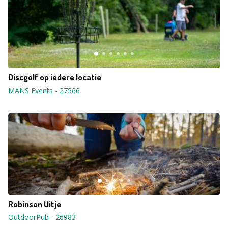
Discgolf op iedere locatie
MANS Events
-
27566
Robinson Uitje
OutdoorPub
-
26983