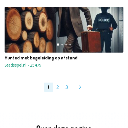
Hunted met begeleiding op afstand
Stadsspel.nl
-
25479
2
3
1