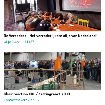
De Verraders - Het verraderlijkste uitje van Nederland!
Uitjesbazen
-
11127
Chainreaction XXL / Kettingreactie XXL
Contactmakerz
-
27052