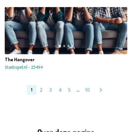
The Hangover
Stadsspel.nl
-
25494
2
3
4
5
...
10
1