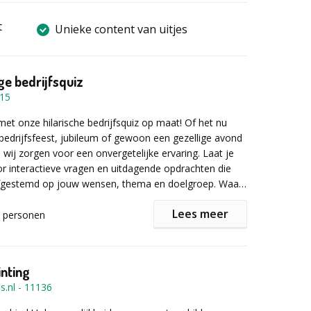
t
Unieke content van uitjes
e bedrijfsquiz
15
et onze hilarische bedrijfsquiz op maat! Of het nu
edrijfsfeest, jubileum of gewoon een gezellige avond
, wij zorgen voor een onvergetelijke ervaring. Laat je
r interactieve vragen en uitdagende opdrachten die
 afgestemd op jouw wensen, thema en doelgroep. Waar
 op? Maak van je volgende evenement een knaller met
Lees meer
quiz op maat!
personen
aat is een speciaal samengestelde quiz die volledig is
n jouw evenement. Of het nu gaat om een
 een verjaardag of een teambuildingactiviteit, een quiz
nting
 voor een interactieve en vermakelijke ervaring die
s.nl
-
11136
bij jouw doelgroep en thema. Onze professionele
emen je mee op een quizreis vol leuke vragen,