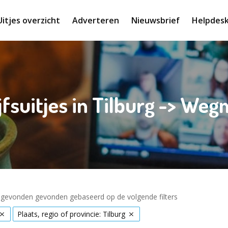
Uitjes overzicht
Adverteren
Nieuwsbrief
Helpdes
jfsuitjes in Tilburg -> We
s gevonden gevonden gebaseerd op de volgende filters
Plaats, regio of provincie: Tilburg