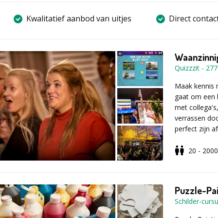
Kwalitatief aanbod van uitjes
Direct contac
Waanzinnig
Quizzzit
-
277
Maak kennis m
gaat om een b
met collega's
verrassen doo
perfect zijn
wacht je nog
deze bedrijfs
20 - 2000
Een quiz op m
aangepast aa
bedrijfsfeest,
Puzzle-Pai
op maat zorgt
Schilder-cursu
perfect past 
quizmasters n