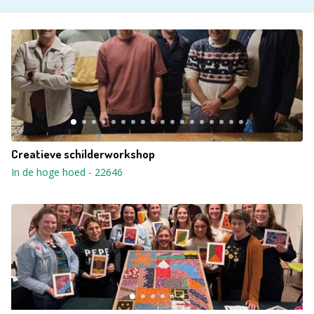
Creatieve schilderworkshop
In de hoge hoed
-
22646