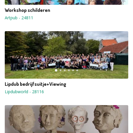
Workshop schilderen
Artpub
-
24811
Lipdub bedrijfsuitje+Viewing
Lipdubworld
-
28116