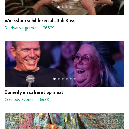
Workshop schilderen als Bob Ross
Stadsarrangement
-
26529
Comedy en cabaret op maat
Comedy Events
-
26633