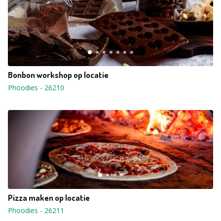
Bonbon workshop op locatie
Phoodies
-
26210
Pizza maken op locatie
Phoodies
-
26211