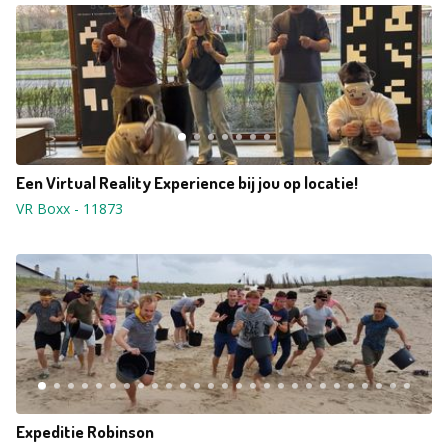
Een Virtual Reality Experience bij jou op locatie!
VR Boxx
-
11873
Expeditie Robinson