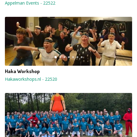
Appelman Events
-
22522
Haka Workshop
Hakaworkshops.nl
-
22520