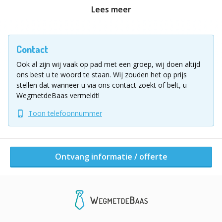
Lees meer
Grand Prix… action!
In een waanzinnig spannende tijdrit voeren de
chauffeurs een aantal zenuwslopende opdrachten uit
Contact
met de zeepkist. Een combinatie van techniek,
Ook al zijn wij vaak op pad met een groep, wij doen altijd
vernuftige uitvoering en snelheid maakt een winnend
ons best u te woord te staan.
Wij zouden het op prijs
zeepkisten team…
stellen dat wanneer u via ons contact zoekt of belt, u
WegmetdeBaas vermeldt!
Een remwegtest wordt gevolgd door een
Toon telefoonnummer
chauffeurswissel, waarna een foutloze slalom leidt
naar de whoop-de-doo’s en scherpe bochten in het
circuit. Wat is de eindtijd? Hoeveel strafseconden
worden erbij opgeteld? Kortom… Wélk team wint de
Ontvang informatie / offerte
race op tijd?
Programmaduur:
2½ uur.
Vul voor meer informatie of vrijblijvende offerte over
dit bedrijfsuitje/ teamuitje het aanvraagformulier in!