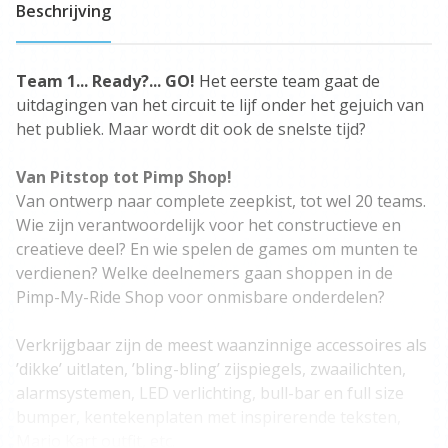
Beschrijving
Team 1... Ready?... GO!
Het eerste team gaat de
uitdagingen van het circuit te lijf onder het gejuich van
het publiek. Maar wordt dit ook de snelste tijd?
Van Pitstop tot Pimp Shop!
Van ontwerp naar complete zeepkist, tot wel 20 teams.
Wie zijn verantwoordelijk voor het constructieve en
creatieve deel? En wie spelen de games om munten te
verdienen? Welke deelnemers gaan shoppen in de
Pimp-My-Ride Shop voor onmisbare onderdelen?
Verkrijgbaar zijn de meest waanzinnige accessoires als
’dikke’ uitlaten, ’bling-bling’ zijspiegels, zwaailichten,
alarmsystemen, LED verlichting, bull-bar en full size
bumper, kentekenplaten met inspirerende teksten,
Mario Kart outfit, etc.