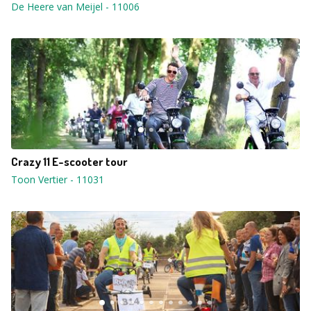
De Heere van Meijel
-
11006
Crazy 11 E-scooter tour
Toon Vertier
-
11031