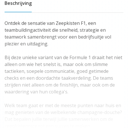
Beschrijving
Ontdek de sensatie van Zeepkisten F1, een
teambuildingactiviteit die snelheid, strategie en
teamwork samenbrengt voor een bedrijfsuitje vol
plezier en uitdaging.
Bij deze unieke variant van de Formule 1 draait het niet
alleen om wie het snelst is, maar ook om slimme
tactieken, soepele communicatie, goed getimede
checks en een doordachte taakverdeling. De teams
strijden niet alleen om de finishlijn, maar ook om de
waardering van hun collega's.
Welk team gaat er met de meeste punten naar huis en
mag genieten van de welbekende champagne-douche?
Dat bepalen jullie terwijl jullie samenwerken om de
zeepkistenrace tot een succes te maken.