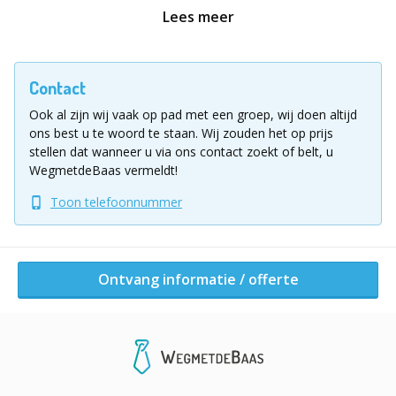
Lees meer
Dus, zet je schrap voor een dag vol lachende gezichten,
teamwork en misschien zelfs wat competitieve spirit.
Trek je helm aan, geef je zeepkist een laatste check en
Contact
laat de race om de beste zeepkistenkampioenen
Ook al zijn wij vaak op pad met een groep, wij doen altijd
beginnen!
ons best u te woord te staan.
Wij zouden het op prijs
stellen dat wanneer u via ons contact zoekt of belt, u
Geschikt voor iedereen
WegmetdeBaas vermeldt!
Duur: 80-180 minuten, in overleg.
Toon telefoonnummer
Locatie: overal mogelijk, ook buiten!
Benodigheden: vlakke ondergrond en voldoende
ruimte (3 tot 4 m2 p.p.)
Ontvang informatie / offerte
Vul voor meer informatie of een vrijblijvende
offerte het aanvraagformulier in!
Deelnemers waardeerden deze activiteit met een
9 gemiddeld!
(bron: klantenvertellen.nl)