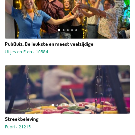
PubQuiz: De leukste en meest veelzijdige
Uitjes en Eten
-
10584
Streekbeleving
Fuori
-
21215