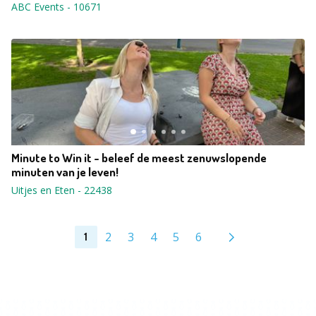
ABC Events
-
10671
Minute to Win it - beleef de meest zenuwslopende
minuten van je leven!
Uitjes en Eten
-
22438
2
3
4
5
6
1