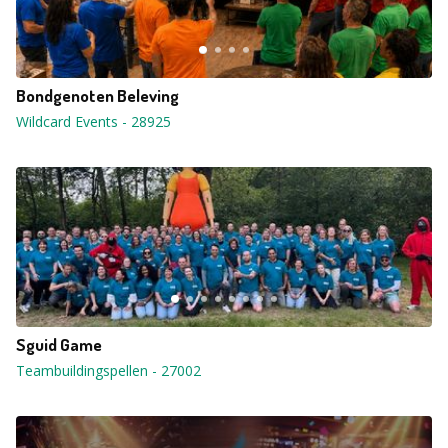
Bondgenoten Beleving
Wildcard Events
-
28925
Sguid Game
Teambuildingspellen
-
27002