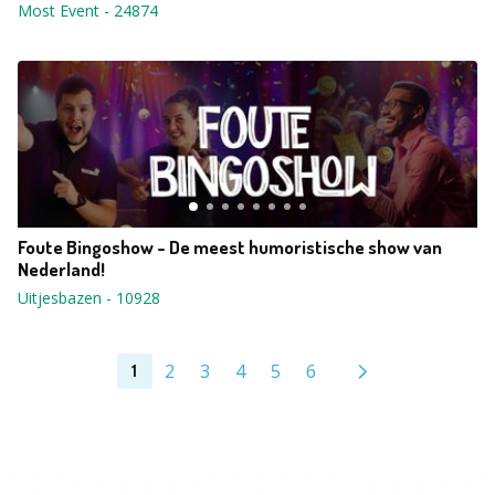
Most Event
-
24874
Foute Bingoshow - De meest humoristische show van
Nederland!
Uitjesbazen
-
10928
2
3
4
5
6
1