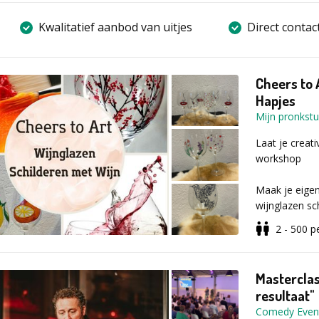
Kwalitatief aanbod van uitjes
Direct contac
Cheers to 
Hapjes
Mijn pronkst
Laat je creati
workshop
Maak je eigen
wijnglazen sc
beschilder je 
2 - 500
p
Met een wijnt
workshop een 
Mastercla
In het kort
resultaat"
•Workshop wij
Comedy Even
•Alle materia