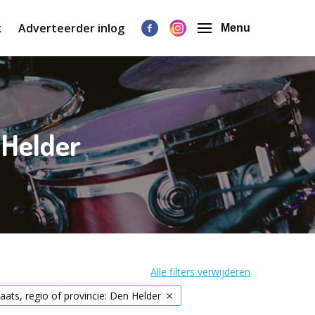
k
Adverteerder inlog
Menu
 Helder
Alle filters verwijderen
laats, regio of provincie: Den Helder