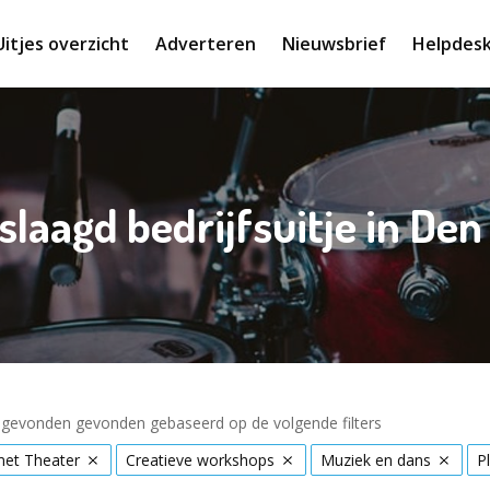
Uitjes overzicht
Adverteren
Nieuwsbrief
Helpdes
slaagd bedrijfsuitje in Den
s gevonden gevonden gebaseerd op de volgende filters
met Theater
Creatieve workshops
Muziek en dans
P