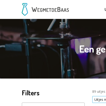
Een ge
Filters
89 uitje
Uitjes 