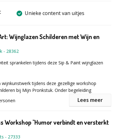
t
Unieke content van uitjes
Art: Wijnglazen Schilderen met Wijn en
uk
-
28362
viteit sprankelen tijdens deze Sip & Paint wijnglazen
 wijnkunstwerk tijdens deze gezellige workshop
hilderen bij Mijn Pronkstuk. Onder begeleiding
twee wijnglazen helemaal in jouw stijl.
Lees meer
ersonen
je in de hand en een ontspannen sfeer is deze
heerlijke creatieve ervaring.
ss Workshop "Humor verbindt en versterkt
nglazen schilderen (Sip & Paint)
ts
-
27333
len inbegrepen